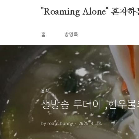
본문 바로가기
"Roaming Alone" 혼
홈
방명록
음식
생방송 투데이 ,한우물의
by roam bunny
2025. 4. 18.