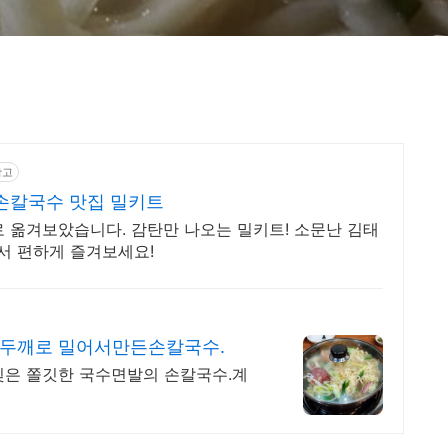
광고
손칼국수 맛집 밀키트
 옮겨보았습니다. 감탄만 나오는 밀키트! 소문난 김태
서 편하게 즐겨보세요!
두깨로 밀어서만든손칼국수.
빚은 쫄깃한 국수면발의 손칼국수.계