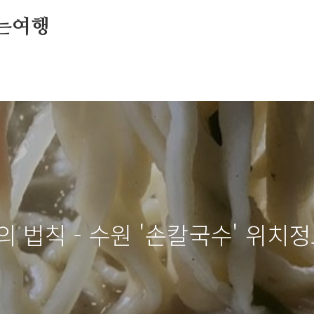
자하는여행
 법칙 - 수원 '손칼국수' 위치