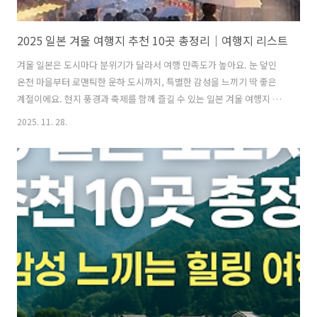
2025 일본 겨울 여행지 추천 10곳 총정리｜여행지 리스트
겨울 일본은 도시마다 분위기가 달라서 여행 만족도가 높아요. 눈 덮인
온천 마을부터 로맨틱한 운하 도시까지, 특별한 감성을 느끼기 딱 좋은
계절이에요. 현지 풍경과 축제를 함께 즐길 수 있는 일본 겨울 여행지 10
곳을 자세히 정리해봤어요! 목차시라카와고 겨울 특징 & 주요 명소야마
2025. 11. 28.
가타 겨울 특징 & 주요 명소아키타 겨울 특징 & 주요 명소쓰난 겨울 특징
& 주요 명소사이타마 겨울 특징 & 주요 명소다테야마 구로베 알펜루트
겨울 특징 & 주요 명소홋카이도 유빙선 겨울 특징 & 주요 명소오타루 겨
울 특징 & 주요 명소아라시야마 겨울 특징 & 주요 명소지고쿠다니 원숭
이 공원 겨울 특징 & 주요 명소시라카와고 겨울 특징 & 주요 명소시라카
와고는 세계 문화 유산으로 등록된 마을이라 전통 가옥 풍경이 그대로 보
존..