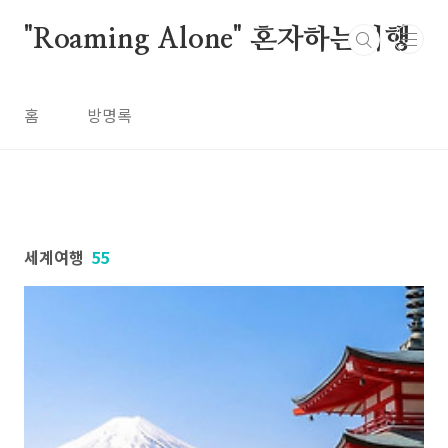
본문 바로가기
"Roaming Alone" 혼자하는여행
홈
방명록
세계여행
55