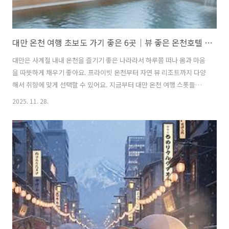
대만 온천 여행 초보도 가기 좋은 6곳｜뷰 좋은 온천호텔 모음
대만은 사계절 내내 온천을 즐기기 좋은 나라라서 하루쯤 떠나 몸과 마음
을 따뜻하게 채우기 좋아요. 프라이빗 온천부터 자연 뷰 리조트까지 다양
해서 취향에 맞게 선택할 수 있어요. 지금부터 대만 온천 여행 스폿들을
하나씩 소개해볼게요! 목차대만 스프링 시티 리조트 온천 매력양명산 티
2025. 11. 28.
엔 라이 리조트 앤 스파 온천 매력볼란도 우라이 스프링 스파 온천 매력
골든 핫스프링 호텔 온천 매력더 가이아 호텔 온천 매력자오시 한무 온천
호텔 온천 매력 대만 스프링 시티 리조트 온천 매력스프링 시티 리조트는
수건, 슬리퍼 등 편의용품이 잘 준비돼 있어 수영복만 챙기면 바로 온천
을 즐길 수 있어요. 신베이터우역과 베이터우역에서 셔틀이 운행돼 접근
성도 좋고 당일치기 여행으로도 딱 좋아요.📍 위치: No. 18號, Youya..