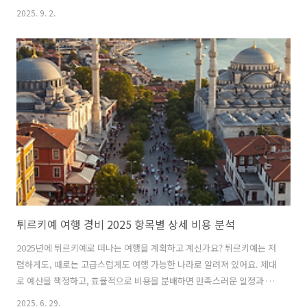
해외 여행지 10곳을 소개할게요. 목차대만 타이베이홍콩마카오베트남
2025. 9. 2.
다낭베트남 하노이태국 치앙마이말레이시아 코타키나발루필리핀 세부
싱가포르괌대만 타이베이타이베이는 10월이 되면 덥지도 춥지도 않아
여행하기 딱 좋아요. 야시장에서 길거리 음식을 맛보고, 101타워 전망대
에서 도시 야경을 보는 것도 인상적이에요.날씨: 평균 22~28℃, 선선하
고 습도 낮음비용: 1인 4박 약 80만~120만 원주요관광지: 타이베이 101,
스린 야시장, 용산사, 중정기념당, 지우펀, 국립고궁박물관홍콩홍콩은
10월이면 우..
튀르키예 여행 경비 2025 항목별 상세 비용 분석
2025년에 튀르키예로 떠나는 여행을 계획하고 계신가요? 튀르키예는 저
렴하게도, 때로는 고급스럽게도 여행 가능한 나라로 알려져 있어요. 제대
로 예산을 책정하고, 효율적으로 비용을 분배하면 만족스러운 일정과 가
성비를 모두 챙길 수 있을 거예요. 이번 글에서는 여행 전 꼭 점검해야 할
2025. 6. 29.