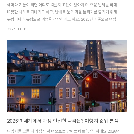
해마다 겨울이 되면 어디로 떠날지 고민이 많아져요. 추운 날씨를 피해
따뜻한 나라로 떠나기도 하고, 반대로 눈과 겨울 분위기를 즐기기 위해
유럽이나 북유럽으로 여행을 선택하기도 해요. 2025년 기준으로 여행 만
족도가 높고, 항공편·비용·볼거리까지 균형 잡힌 인기 목적지만 모아봤
2025. 11. 10.
어요. 겨울휴가 계획할 때 충분히 도움이 될 거예요! 목차발리 – 따뜻한
겨울 휴양지싱가포르 – 치안 좋은 도심+휴양 여행괌 – 아이와 가기 좋은
가족 여행지두바이 – 사막·쇼핑·휴양까지하와이 – 누구나 만족하는 힐
링 여행스위스 – 알프스 설경 여행캐나다 밴프 – 겨울 스포츠 천국프라하
– 연말 분위기 가득한 감성 도시핀란드 로바니에미 – 오로라와 산타마을
일본 삿포로 – 눈 축제와 온천발리 겨울여행 추천 – 따뜻함과 휴양을 한 ..
2026년 세계에서 가장 안전한 나라는? 여행지 순위 분석
여행지를 고를 때 가장 먼저 떠오르는 단어는 바로 ‘안전’이에요.2026년