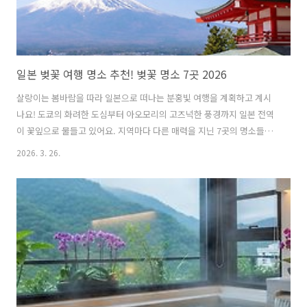
일본 벚꽃 여행 명소 추천! 벚꽃 명소 7곳 2026
살랑이는 봄바람을 따라 일본으로 떠나는 분홍빛 여행을 계획하고 계시
나요! 도쿄의 화려한 도심부터 아오모리의 고즈넉한 풍경까지 일본 전역
이 꽃잎으로 물들고 있어요. 지역마다 다른 매력을 지닌 7곳의 명소들을
미리 확인하면 인생 사진을 남기기에 정말 좋아요. 설레는 마음을 안고
2026. 3. 26.
떠날 준비를 마친 분들을 위해 꼭 가봐야 할 장소들을 정리했어요! 목차
도쿄의 낭만을 더해주는 나카메구로와 치도리가후치 산책로후쿠오카 성
터와 마이즈루 공원에서 즐기는 규슈의 봄 풍경나고야 쓰루마 공원에서
만나는 화려한 벚꽃 축제의 현장가고시마 센간엔의 정원과 웅장한 화산
배경의 조화교토 마루야마 공원의 야경 벚꽃과 고풍스러운 사찰 분위기
오사카성 공원의 천수각과 어우러진 눈부신 벚꽃 물결아오모리 히로사
키 공원의 벚꽃 터널과 늦봄의 향연..