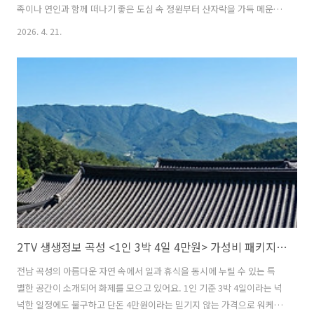
족이나 연인과 함께 떠나기 좋은 도심 속 정원부터 산자락을 가득 메운
철쭉의 물결까지 다채로운 볼거리가 가득해요. 야간 관람이 가능한 축제
2026. 4. 21.
정보도 포함되어 있어 퇴근 후 낭만을 즐기기에도 부족함이 없어요. 따스
한 봄바람을 맞으며 인생 사진을 남길 수 있는 명소들의 상세한 위치와
축제 기간을 확인하고 나들이 계획을 세워보세요! 목차성동구 용비쉼터
정원의 평화로운 산책로와 풍경노원구 불암산 철쭉제에서 만나는 붉은
꽃의 향연전남 화순봄꽃축제 꽃강길 야간 관람의 낭만나들이 명소 방문
시 주의사항 및 꿀팁2TV 생생정보 꽃 명소 TOP3 위치 및 연락처 정보성
동구 용비..
2TV 생생정보 곡성 <1인 3박 4일 4만원> 가성비 패키지숙소 위치
전남 곡성의 아름다운 자연 속에서 일과 휴식을 동시에 누릴 수 있는 특
별한 공간이 소개되어 화제를 모으고 있어요. 1인 기준 3박 4일이라는 넉
넉한 일정에도 불구하고 단돈 4만원이라는 믿기지 않는 가격으로 워케이