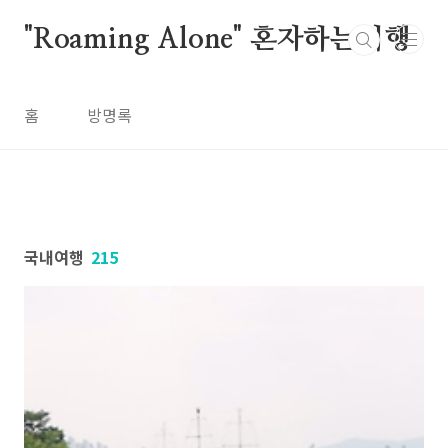
본문 바로가기
"Roaming Alone" 혼자하는여행
홈
방명록
국내여행
215