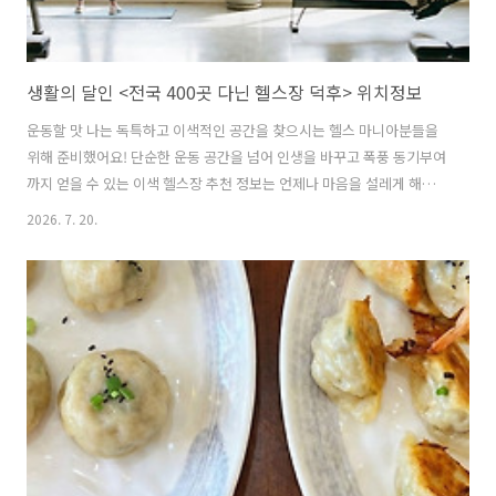
생활의 달인 <전국 400곳 다닌 헬스장 덕후> 위치정보
운동할 맛 나는 독특하고 이색적인 공간을 찾으시는 헬스 마니아분들을
위해 준비했어요! 단순한 운동 공간을 넘어 인생을 바꾸고 폭풍 동기부여
까지 얻을 수 있는 이색 헬스장 추천 정보는 언제나 마음을 설레게 해
요!2026년 7월 20일 방송된 생활의 달인 1040회 헬스장 덕후 편에서는
2026. 7. 20.
전국 헬스장만 80여 곳, 총 400곳 이상을 다닌 김용연 달인이 등장했어
요. 단돈 3,500원에 감탄이 절로 나오는 한강 뷰를 자랑하는 곳부터 DJ
파티가 열리는 클럽형 매장, 아시아 최초 명품 머신이 가득한 센터까지
방송에 소개된 특별한 공간들을 차례대로 살펴볼게요! 목차하이렉스 여
의도점 - 여의도 명품 머신 세팅 이색 헬스장마포구 364 구민 센터 -
3500원 한강 뷰 맛집 구민 헬스장종로구 사직공원 - 자연 속 선..