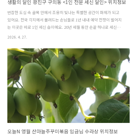
생활의 달인 광진구 구의동 <1인 전문 세신 달인> 위치정보
번잡한 도심 속 골목 안에서 조용히 빛나는 특별한 공간이 화제가 되고
있어요. 전국 각지에서 몰려드는 손님들로 1년 내내 예약 전쟁이 벌어지
는 이곳은 바로 1인 세신 숍이에요. 20년 세월 동안 손끝 하나로 세신의
새로운 경지를 개척한 마희선 달인의 황금손을 거치면 묵은 피로가 한순
2026. 4. 27.
간에 씻겨 내려가요. 오직 한 사람만을 위해 정성을 쏟는 전설적인 세신
비법과 그 속에 담긴 뜨거운 진심을 지금부터 상세히 전해드릴게요! 목차
전국에서 몰려드는 1인 전문 세신 달인 마희선 장인의 명성20년 경력의
황금손이 선사하는 차원이 다른 세신 비법하루 단 4명만 허락되는 1인 전
문 세신 달인의 철저한 원칙광진구 구의동 단지 세신 숍의 편안함과 프라
이빗한 매력생활의 달인 1인 전문 세신 달인 업체 위치 및 상세 정보지문
이..
오늘N 영월 산마늘주꾸미볶음 임금님 수라상 위치정보