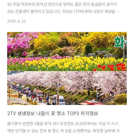
요! 주말 아침부터 관악산 정상으로 향하는 젊은 층의 발걸음이 끊이지
않는 진풍경이 펼쳐지고 있답니다. 맛있는 디저트부터 나만의 개성을 담
은 꾸미기 문화까지, 4월 22일 오늘N 방송에서 소개된 화제의 중심지들
2026. 4. 22.
을 자세히 정리해 드릴게요! 목차관악산 등산 열풍, 소원을 들어주는 명
당의 비밀오월의 김밥과 함께하는 관악산 산행성수동 디저트 신흥 강자,
ETP 베이커리 버터떡의 매력MZ세대의 새로운 놀이 문화, 서울숲 딱딱
구리 볼꾸와 키꾸방송에 나온 핫플레이스 위치 및 정보취향과 소망을 담
은 요즘 핫플 총정리관악산 등산 열풍, 소원을 들어주는 명당의 비밀최근
관악산은 등산 마니아들뿐만 아니라 MZ세대의 성지로 불리고 있어요.
산 정상에서 인증샷을..
2TV 생생정보 나들이 꽃 명소 TOP3 위치정보
봄기운이 완연한 4월을 맞아 2TV 생생정보 2520회에서는 지금 이 시기
에만 만끽할 수 있는 전국 꽃 명소 세 곳을 소개했어요. 화창한 날씨에 가