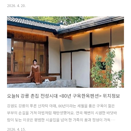
션을 즐길 수 있다는 점이 정말 놀라웠어요. 심청이야기마을의 고즈넉한
2026. 4. 20.
정취를 배경 삼아 업무의 효율을 높이고 진정한 쉼을 만끽할 수 있는 기
회라 더욱 매력적이에요. 바쁜 일상에서 벗어나 자연과 호흡하며 새로운
영감을 얻고 싶은 분들을 위해 곡성 러스틱타운의 구석구석을 자세히 살
펴볼게요! 목차생생정보 2519회 화제의 숙소 곡성 러스틱타운의 매력1
인 3박 4일 4만원 가성비 워케이션 패키지 상세 분석심청이야기마을의
고즈넉한 한옥 감성과 현대적 업무 공간의 조화업무 능률을 높여주는 곡
성 러스틱타운의..
오늘N 강릉 촌집 전성시대 <80년 구옥한옥펜션> 위치정보
강원도 강릉의 푸른 산자락 아래, 80년이라는 세월을 품은 구옥이 젊은
부부의 손길을 거쳐 마법처럼 재탄생했어요. 연곡 해변의 시원한 바닷바
람이 닿는 이곳은 평범한 시골집을 넘어 한 가족의 꿈과 정성이 가득 담
긴 보물상자 같은 공간이에요. 원래는 야외 웨딩홀을 꿈꿨지만, 소중한
2026. 4. 15.