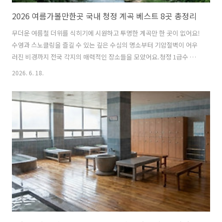
2026 여름가볼만한곳 국내 청정 계곡 베스트 8곳 총정리
무더운 여름철 더위를 식히기에 시원하고 투명한 계곡만 한 곳이 없어요!
수영과 스노클링을 즐길 수 있는 깊은 수심의 명소부터 기암절벽이 어우
러진 비경까지 전국 각지의 매력적인 장소들을 모았어요.청정 1급수 물
줄기 속에서 힐링하며 완벽한 피서를 즐길 수 있는 특별한 스팟들을 차례
2026. 6. 18.
대로 소개해 드릴게요! 목차가평 조무락계곡 스노클링 명소 특징괴산 쌍
곡계곡 청정 1급수 명소 특징완주 동상계곡 오지 속 비경 특징삼척 덕풍
계곡 천연 수영장 스팟 특징영월 김삿갓계곡 다양한 수심 특징포천 지장
산계곡 한국의 라오스 특징영덕 옥계계곡 기암절벽 비경 특징서울 벽운
계곡 도심 속 신선놀음 특징전국의 숨은 맛집 음식점 상호 및 주소 리스
트마무리 및 요약 1. 가평 조무락계곡 스노클링 명소 특징계곡 이름: 조무
락계곡주소: 경기 가..