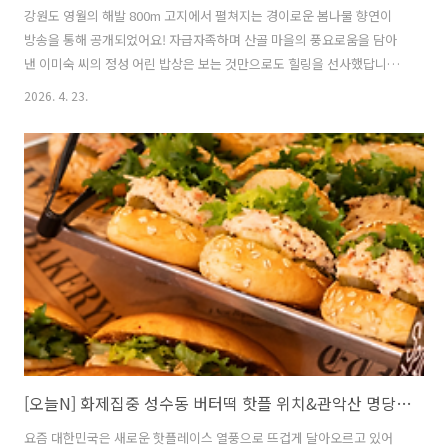
강원도 영월의 해발 800m 고지에서 펼쳐지는 경이로운 봄나물 향연이
방송을 통해 공개되었어요! 자급자족하며 산골 마을의 풍요로움을 담아
낸 이미숙 씨의 정성 어린 밥상은 보는 것만으로도 힐링을 선사했답니다.
직접 가꾼 산마늘과 눈개승마 등 귀한 식재료들이 어우러진 수라상급 상
2026. 4. 23.
차림은 도심에서는 절대 맛볼 수 없는 깊은 맛을 품고 있어요. 자연이 주
는 선물 같은 영월의 산채 요리 이야기를 지금부터 생생하게 전달해 드릴
게요! 목차영월 도깨비산채농장 해발 800m 산골에서 피어난 봄나물의
향연시아버지의 추억이 담긴 산마늘주꾸미볶음과 산마늘겉절이 레시피
단종도 반한 어수리와 삼나물 눈개승마가 차려낸 임금님 수라상15년 귀
농 부부의 땀방울로 일궈낸 2만 평 산채 농장의 감동 스토리한상 잘 차렸
습니다 영월 산나물 구..
[오늘N] 화제집중 성수동 버터떡 핫플 위치&관악산 명당김밥
요즘 대한민국은 새로운 핫플레이스 열풍으로 뜨겁게 달아오르고 있어