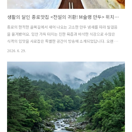
생활의 달인 종로맛집 <전설의 귀환! M슐랭 만두> 위치정보
종로의 한적한 골목길에서 새어 나오는 고소한 만두 냄새를 따라 발걸음
을 옮겨봤어요. 입안 가득 터지는 진한 육즙과 바삭한 식감으로 수많은
식객의 입맛을 사로잡은 특별한 공간이 방송에 소개되었답니다. 오랜 공
백을 깨고 다시 돌아온 장인의 놀라운 손맛과 그 속에 숨겨진 감동적인
2026. 6. 29.
이야기까지 가득 스며있었어요. 단 세 가지 만두에 인생을 바친 부부의
정성 가득한 요리를 지금부터 하나씩 자세하게 소개해 드릴게요. 목차생
활의 달인 종로 장만만두 전설의 귀환 비하인드 스토리종로 장만만두
200년 전통 중국 장씨 가문 비법 육즙만두 특징장만만두 메뉴 추천 꽉 찬
고기만두 진한 통새우만두 갈비국수 조합생활의 달인 1,037회 종로 장만
만두 상호 주소 위치 정보생활의 달인 종로 장만만두 전설의 귀환 비하인
드 스토리이번에..