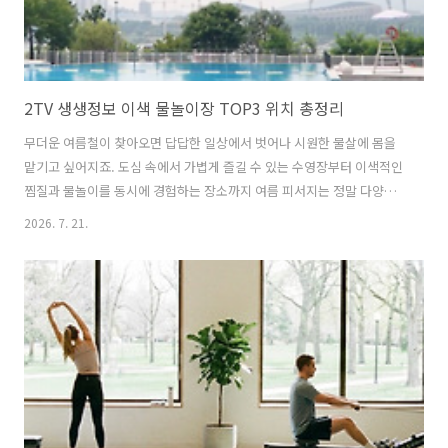
2TV 생생정보 이색 물놀이장 TOP3 위치 총정리
무더운 여름철이 찾아오면 답답한 일상에서 벗어나 시원한 물살에 몸을
맡기고 싶어지죠. 도심 속에서 가볍게 즐길 수 있는 수영장부터 이색적인
찜질과 물놀이를 동시에 경험하는 장소까지 여름 피서지는 정말 다양해
요! 7월 21일 화요일 방송된 2TV 생생정보 2574회에서는 답답한 가슴을
2026. 7. 21.
뻥 뚫어줄 이색 피서지들을 알차게 소개했어요. 멀리 떠나지 않고도 알차
게 주말을 보낼 수 있는 피서지를 찾고 계셨다면 이번 방송 정보를 주목
해 주세요! 방송에 나온 명소들의 위치와 이용 정보까지 빠짐없이 챙겨왔
어요! 목차2TV 생생정보 2574회 한여름 더위 날릴 이색 물놀이장 TOP3
개요장흥 참숯가마 이색 물놀이장 계곡 피서 정보뚝섬 한강공원 수영장
도심 속 한강 물놀이장안양천 물놀이장 무료 야외 물놀이장 이용 안내
2T..