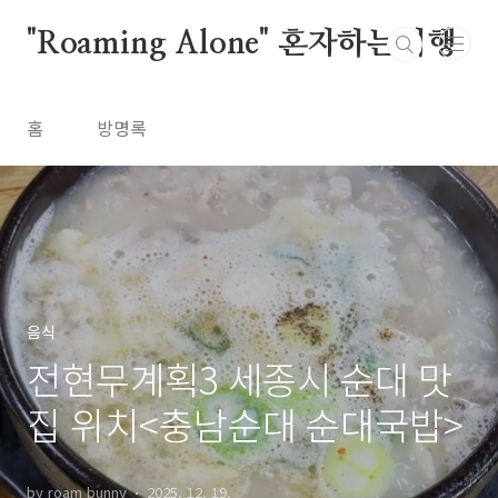
본문 바로가기
"Roaming Alone" 혼자하는여행
홈
방명록
음식
전현무계획3 세종시 순대 맛
집 위치<충남순대 순대국밥>
by roam bunny
2025. 12. 19.