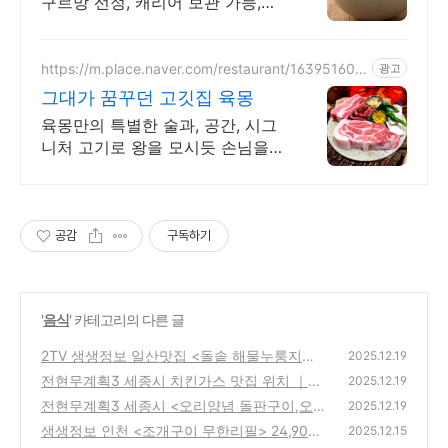
구르망 선정, 캐리어 보관 가능,부
산국밥맛집
https://m.place.naver.com/restaurant/163951608
광고
3
그대가 꿈꾸던 고깃집 육몽
육몽만의 특별한 술과, 공간, 시그
니처 고기로 왕을 모시듯 손님을
대접합니다
공감
구독하기
'
음식
' 카테고리의 다른 글
2TV 생생정보 일산맛집 <돌솥 해물누룽지탕>
2025.12.19
위치정보
전현무계획3 세종시 치킨가스 맛집 위치 ｜연
(1)
2025.12.19
와종 치킨가스
전현무계획3 세종시 <오리양념 돌판구이,오리
(0)
2025.12.19
훈제> 위치
생생정보 인천 <조개구이 무한리필> 24,900
(1)
2025.12.15