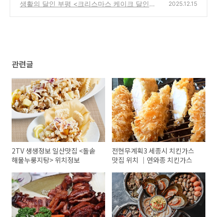
원 위치정보
생활의 달인 부평 <크리스마스 케이크 달인>
(1)
2025.12.15
위치 정보
(0)
관련글
2TV 생생정보 일산맛집 <돌솥
전현무계획3 세종시 치킨가스
해물누룽지탕> 위치정보
맛집 위치 ｜연와종 치킨가스