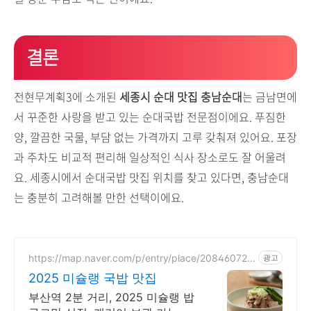
결론
전현무계획3에 소개된
세종시 순대 맛집 충남순대
는 금남면에
서 꾸준한 사랑을 받고 있는 순대국밥 전문점이에요. 푸짐한
양, 깔끔한 국물, 부담 없는 가격까지 고루 갖춰져 있어요. 포장
과 주차도 비교적 편리해 일상적인 식사 장소로도 잘 어울려
요. 세종시에서 순대국밥 맛집 위치를 찾고 있다면, 충남순대
는 충분히 고려해볼 만한 선택이에요.
https://map.naver.com/p/entry/place/208460724
광고
9
2025 미슐랭 국밥 맛집
부산역 2분 거리, 2025 미슐랭 밥