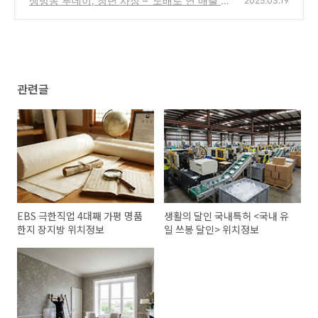
생방송 투데이, 청년 사장 – '도배로 연 매출 3
2025.03.19
억' 위치정보
(1)
관련글
EBS 극한직업 4대째 가평 명품
생활의 달인 국내특허 <국내 유
한지 장지방 위치정보
일 쓰봉 달인> 위치정보