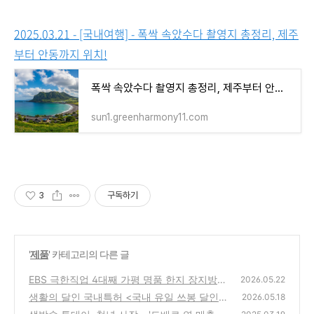
2025.03.21 - [국내여행] - 폭싹 속았수다 촬영지 총정리, 제주
부터 안동까지 위치!
폭싹 속았수다 촬영지 총정리, 제주부터 안동까지 위치!
sun1.greenharmony11.com
3
구독하기
'
제품
' 카테고리의 다른 글
EBS 극한직업 4대째 가평 명품 한지 장지방
2026.05.22
위치정보
생활의 달인 국내특허 <국내 유일 쓰봉 달인>
(0)
2026.05.18
위치정보
(0)