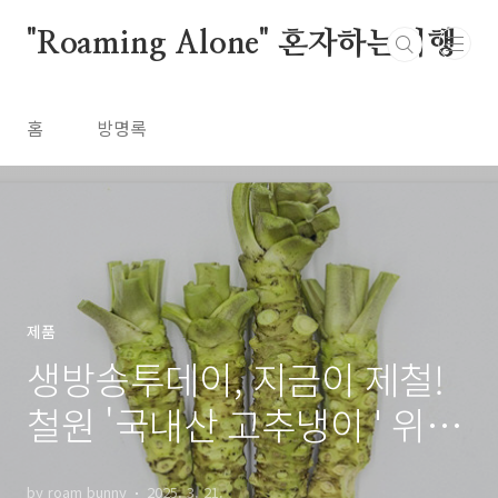
본문 바로가기
"Roaming Alone" 혼자하는여행
홈
방명록
제품
생방송투데이, 지금이 제철!
철원 '국내산 고추냉이 ' 위치
정보
by roam bunny
2025. 3. 21.