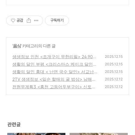
에이전트
공감
구독하기
'
음식
' 카테고리의 다른 글
생생정보 인천 <조개구이 무한리필> 24,900
2025.12.15
원 위치정보
생활의 달인 부평 <크리스마스 케이크 달인>
(1)
2025.12.15
위치 정보
생활의 달인 홍대 < 난면 국수 달인> 서교난면
(0)
2025.12.15
방 위치정보
2TV 생생정보 <일순 할매의 굴 밥상> 남해굴
(0)
2025.12.12
국밥 위치정보
전현무계획3 <홍천 고등어두부구이> 신토불
(0)
2025.12.12
이 위치정보!!
(0)
관련글