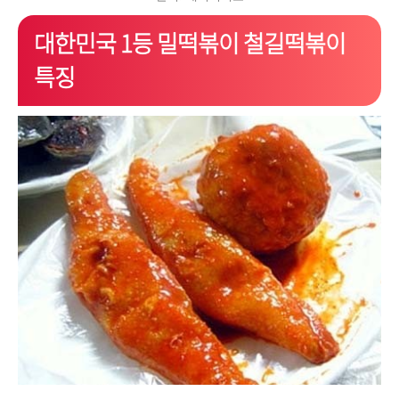
대한민국 1등 밀떡볶이 철길떡볶이
특징