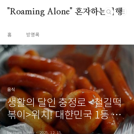
본문 바로가기
"Roaming Alone" 혼자하는여행
홈
방명록
음식
생활의 달인 충정로 <철길떡
볶이>위치! 대한민국 1등 밀
떡볶이
by roam bunny
2025. 12. 15.