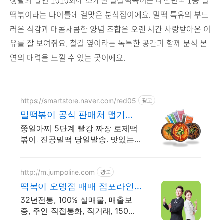
생활의 달인 1010회에 소개된 철길떡볶이는 대한민국 1등 밀
떡볶이라는 타이틀에 걸맞은 분식집이에요. 밀떡 특유의 부드
러운 식감과 매콤새콤한 양념 조합은 오랜 시간 사랑받아온 이
유를 잘 보여줘요. 철길 옆이라는 독특한 공간과 함께 분식 본
연의 매력을 느낄 수 있는 곳이에요.
https://smartstore.naver.com/red05
광고
밀떡볶이 공식 판매처 맵기
1~5단계 떡볶이.
쭝일아찌 5단계 빨강 짜장 로제떡
볶이. 진공밀떡 당일발송. 맛있는
국물떡볶이.
http://m.jumpoline.com
광고
떡복이 오뎅점 매매 점포라인
빠른 직거래 & 안전중개거래
32년전통, 100% 실매물, 매출보
증, 주인 직접통화, 직거래, 150명